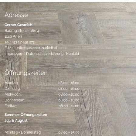
Adresse
Cerner GesmbH
Baumgartenstraße 41
1140 Wien
Tel.:
+43 1 9145 272
E-Mail:
office@cerner-parkett.at
Impressum
|
Datenschutzerklärung
|
Kontakt
Öffnungszeiten
Montag
08:00 - 16:00
Dienstag
08:00 - 16:00
Mittwoch
08:00 - 16:00
Donnerstag
08:00 - 16:00
Freitag
08:00 - 12:00
Sommer-Öffnungszeiten
Juli & August
Montag - Donnerstag
08:00 - 15:00