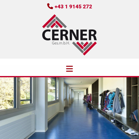

+43 1 9145 272