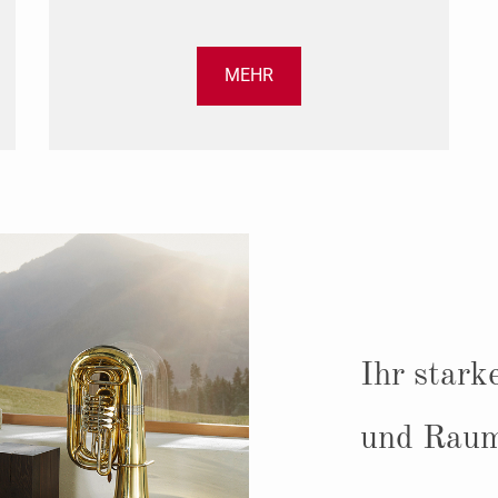
MEHR
Ihr star
und Raum