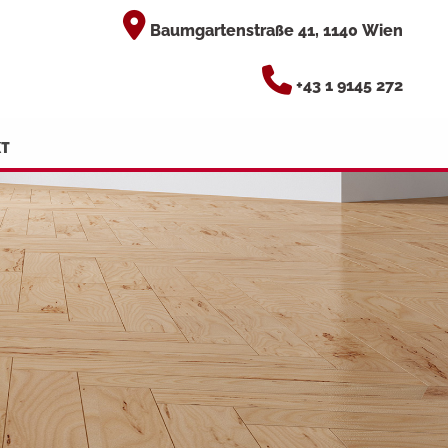

Baumgartenstraße 41, 1140 Wien

+43 1 9145 272
T