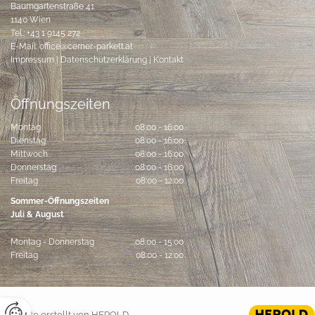
Baumgartenstraße 41
1140 Wien
Tel.:
+43 1 9145 272
E-Mail:
office@cerner-parkett.at
Impressum
|
Datenschutzerklärung
|
Kontakt
Öffnungszeiten
Montag
08:00 - 16:00
Dienstag
08:00 - 16:00
Mittwoch
08:00 - 16:00
Donnerstag
08:00 - 16:00
Freitag
08:00 - 12:00
Sommer-Öffnungszeiten
Juli & August
Montag - Donnerstag
08:00 - 15:00
Freitag
08:00 - 12:00
Website erstellt von HEROLD